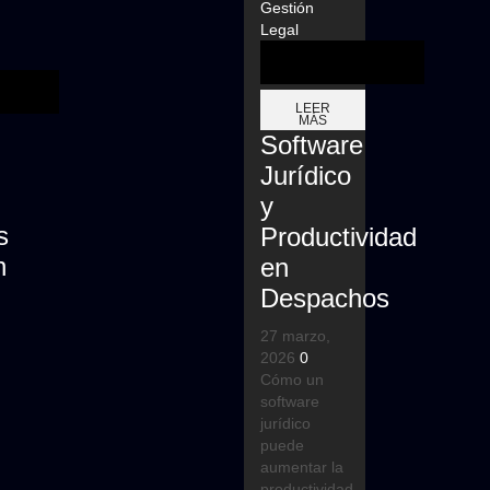
Gestión
Legal
LEER
MÁS
Software
Jurídico
y
s
Productividad
n
en
Despachos
27 marzo,
2026
0
Cómo un
software
jurídico
puede
aumentar la
productividad