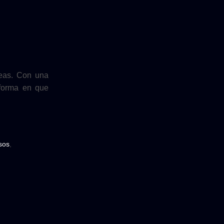
reas. Con una
 forma en que
sos
,