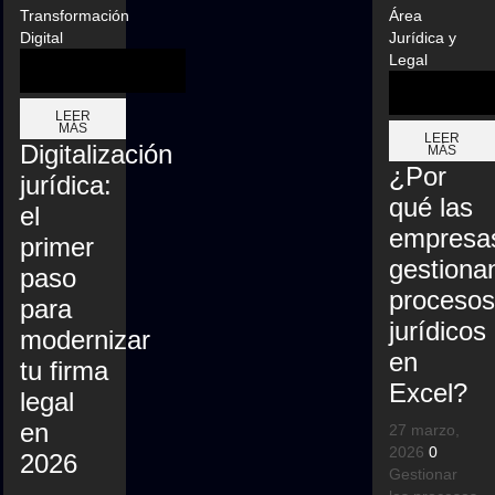
Transformación
Área
Digital
Jurídica y
Legal
LEER
MÁS
LEER
Digitalización
MÁS
¿Por
jurídica:
qué las
el
empresa
primer
gestiona
paso
procesos
para
jurídicos
modernizar
en
tu firma
Excel?
legal
en
27 marzo,
2026
0
2026
Gestionar