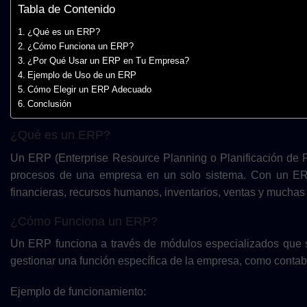
Tabla de Contenido
¿Qué es un ERP?
¿Cómo Funciona un ERP?
¿Por Qué Usar un ERP en Tu Empresa?
Ejemplo de Uso de un ERP
Cómo Elegir un ERP Adecuado
Conclusión
¿Qué es un ERP?
Un ERP (Enterprise Resource Planning o Planificación de R
procesos de una empresa en un solo sistema. Con un ERP
financieras, recursos humanos, inventarios, ventas y muchas 
¿Cómo Funciona un ERP?
Un ERP funciona a través de módulos especializados que 
gestionar una función específica de la empresa, como contabil
Ejemplo de funcionamiento: